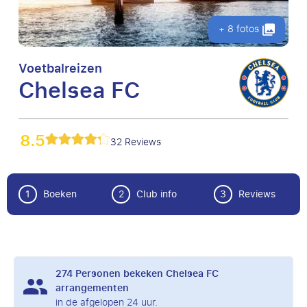
+ 8 fotos
Voetbalreizen
Chelsea FC
8.5
32 Reviews
1
Boeken
2
Club info
3
Reviews
274
Personen bekeken Chelsea FC
arrangementen
in de afgelopen 24 uur.