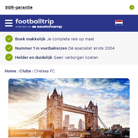
8.9/10
Klantbeoordeling
Boek makkelijk
Je complete reis op maat
Nummer 1 in voetbalreizen
Dé specialist sinds 2004
Helder en duidelijk
Geen verborgen kosten
Home
Clubs
Chelsea FC
/
/