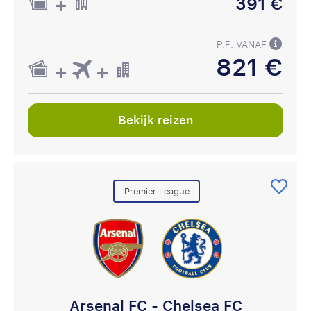
391 €
P.P. VANAF
821 €
Bekijk reizen
Premier League
Arsenal FC - Chelsea FC