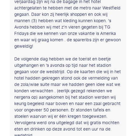
verjaardag zijn wij na de bagage in het hotel
achtergelaten te hebben met de metro naar Westfield
gegaan. Daar kon zij heerlijk shoppen en ook wij
mannen (3) hebben wat kleding kunnen kopen. ’s
Avonds hebben wij met z’n vieren gegeten bij TG
Fridays die we kennen van onze vakantie is Amerika
en waar wij graag komen . de spareribs zijn er gewoon
geweldig!
De volgende dag hebben we de toerist en beetje
uitgehangen en ‘s avonds op tijd naar het stadion
gegaan voor de wedstrijd. Op de kaarten die wij in het
hotel hadden gekregen stond ook de vermelding van
de zola/wise suite maar we hadden geen idee wat we
konden verwachten . (eerlijk gezegd rekenden we
nergens op) aangekomen bij het stadion werden wij
keurig begeleid naar boven en naar een zaal gebracht
voor ongeveer 50 personen. Er stonden tafels en
stoelen waarvan wij er één kregen toegewezen.
Vervolgens werd ons uitgelegd dat wij gratis mochten
eten en drinken op deze avond tot een uur na de
wedstrijd .