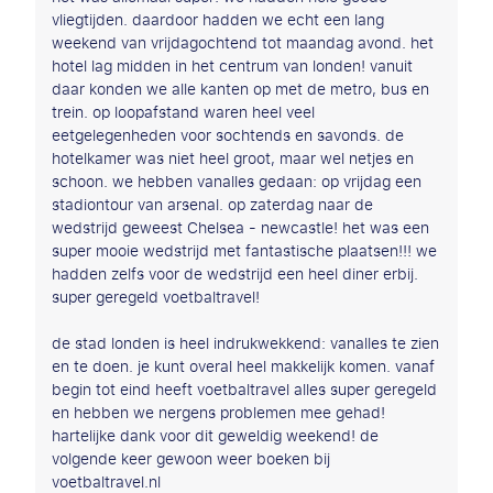
vliegtijden. daardoor hadden we echt een lang
weekend van vrijdagochtend tot maandag avond. het
hotel lag midden in het centrum van londen! vanuit
daar konden we alle kanten op met de metro, bus en
trein. op loopafstand waren heel veel
eetgelegenheden voor sochtends en savonds. de
hotelkamer was niet heel groot, maar wel netjes en
schoon. we hebben vanalles gedaan: op vrijdag een
stadiontour van arsenal. op zaterdag naar de
wedstrijd geweest Chelsea - newcastle! het was een
super mooie wedstrijd met fantastische plaatsen!!! we
hadden zelfs voor de wedstrijd een heel diner erbij.
super geregeld voetbaltravel!
de stad londen is heel indrukwekkend: vanalles te zien
en te doen. je kunt overal heel makkelijk komen. vanaf
begin tot eind heeft voetbaltravel alles super geregeld
en hebben we nergens problemen mee gehad!
hartelijke dank voor dit geweldig weekend! de
volgende keer gewoon weer boeken bij
voetbaltravel.nl