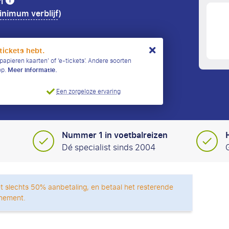
ri
nimum verblijf
)
tickets hebt.
papieren kaarten’ of ‘e-tickets’. Andere soorten
op.
Meer informatie.
Een zorgeloze ervaring
Nummer 1 in voetbalreizen
Dé specialist sinds 2004
t slechts 50% aanbetaling, en betaal het resterende
nement.