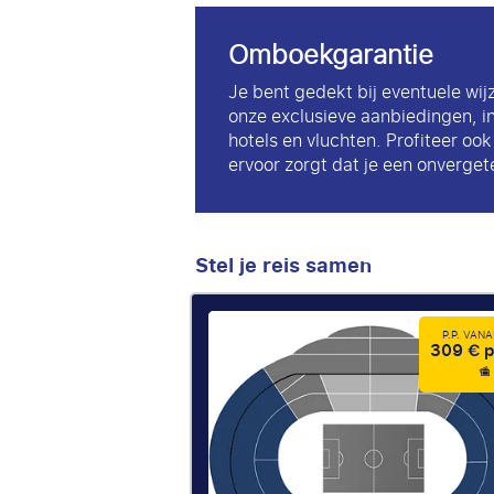
Omboekgarantie
Je bent gedekt bij eventuele wij
onze exclusieve aanbiedingen, i
hotels en vluchten. Profiteer oo
ervoor zorgt dat je een onvergete
Stel je reis samen
P.P. VAN
309 € p