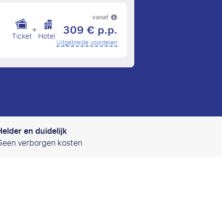
vanaf
309 € p.p.
+
Ticket
Hotel
Uitgebreide voordelen
Helder en duidelijk
Geen verborgen kosten