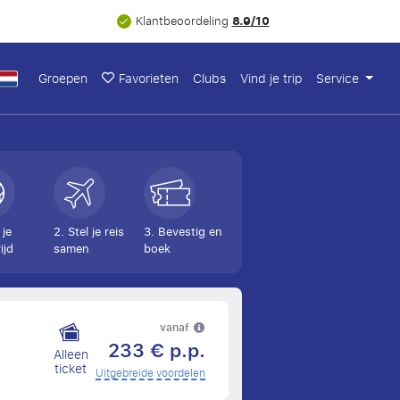
8.9/10
Klantbeoordeling
Groepen
Favorieten
Clubs
Vind je trip
Service
 je
2. Stel je reis
3. Bevestig en
ijd
samen
boek
vanaf
233 € p.p.
Alleen
ticket
Uitgebreide voordelen