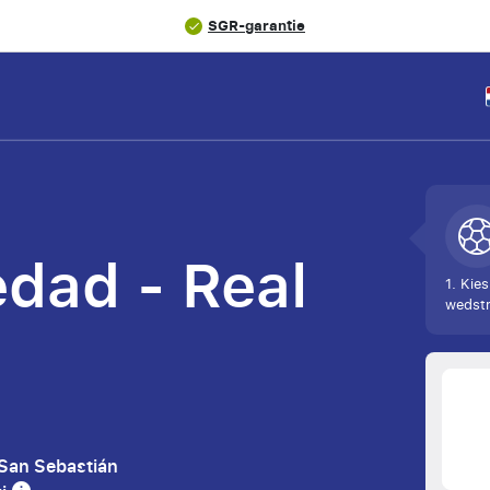
SGR-garantie
edad - Real
1. Kies
wedstr
 San Sebastián