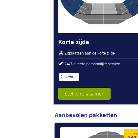
Korte zijde
Zitplaatsen aan de korte zijde
24/7 directe persoonlijke service
2 nachten
Stel je reis samen
Aanbevolen pakketten
P.P.