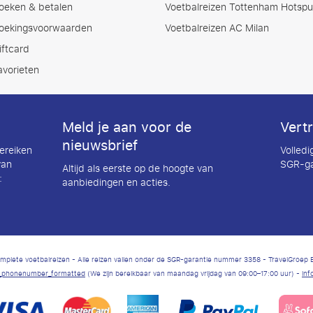
oeken & betalen
Voetbalreizen Tottenham Hotspu
oekingsvoorwaarden
Voetbalreizen AC Milan
iftcard
avorieten
Meld je aan voor de
Vert
nieuwsbrief
ereiken
Volled
van
SGR-ga
Altijd als eerste op de hoogte van
:
aanbiedingen en acties.
 complete voetbalreizen - Alle reizen vallen onder de SGR-garantie nummer 3358 - TravelGroe
nl_phonenumber_formatted
(We zijn bereikbaar van maandag vrijdag van 09:00–17:00 uur) -
inf