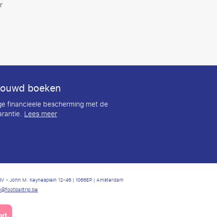
r
rouwd boeken
ige financieele bescherming met de
rantie.
Lees meer
p BV - John M. Keynesplein 12-46 | 1066EP | Amsterdam
o@footballtrip.be