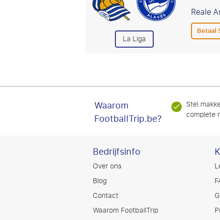
Reale A
Betaal
La Liga
Waarom
Stel makkel
complete 
FootballTrip.be?
Bedrijfsinfo
K
Over ons
L
Blog
F
Contact
G
Waarom FootballTrip
P