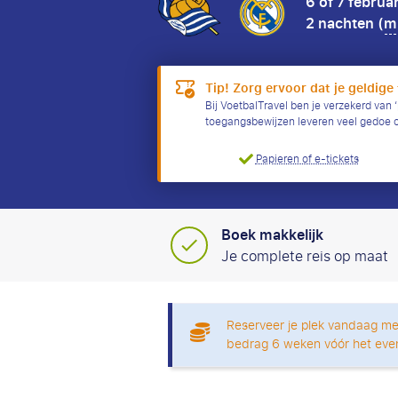
6 of 7 februa
2 nachten (
mi
Tip! Zorg ervoor dat je geldige 
Bij VoetbalTravel ben je verzekerd van ‘
toegangsbewijzen leveren veel gedoe 
Papieren of e-tickets
Boek makkelijk
Je complete reis op maat
Reserveer je plek vandaag me
bedrag 6 weken vóór het eve