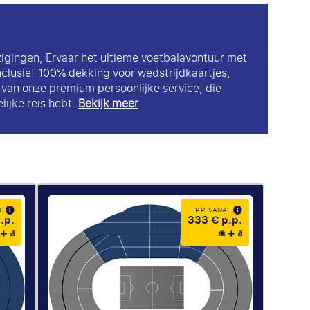
zigingen, Ervaar het ultieme voetbalavontuur met
nclusief 100% dekking voor wedstrijdkaartjes,
k van onze premium persoonlijke service, die
lijke reis hebt.
Bekijk meer
AF
P.P. VANAF
.p.
333 € p.p.