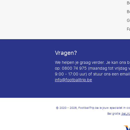
B
B
G
F
Vragen?
We helpen je graag verder. Je kan ons b
op: 0800 74 975 (maandag tot vrijdag 
9:00 - 17:00 uur) of stuur ons een email
info@footballtrip.be
© 2020 - 2026, FootballTrip.be is jouw specialist in
Bel gratis
:bel_