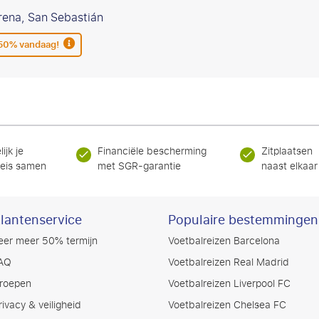
rena, San Sebastián
 50% vandaag!
ijk je
Financiële bescherming
Zitplaatsen
reis samen
met SGR-garantie
naast elkaar
lantenservice
Populaire bestemmingen
eer meer 50% termijn
Voetbalreizen Barcelona
AQ
Voetbalreizen Real Madrid
roepen
Voetbalreizen Liverpool FC
rivacy & veiligheid
Voetbalreizen Chelsea FC