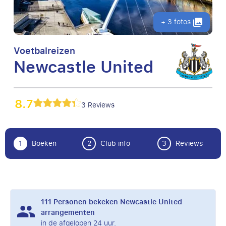
+ 3 fotos
Voetbalreizen
Newcastle United
8.7
3 Reviews
1
Boeken
2
Club info
3
Reviews
111
Personen bekeken Newcastle United
arrangementen
in de afgelopen 24 uur.