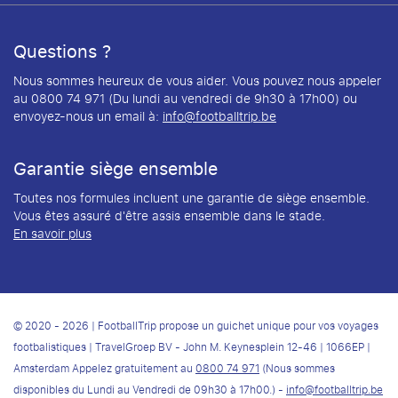
Questions ?
Nous sommes heureux de vous aider. Vous pouvez nous appeler
au 0800 74 971 (Du lundi au vendredi de 9h30 à 17h00) ou
envoyez-nous un email à:
info@footballtrip.be
Garantie siège ensemble
Toutes nos formules incluent une garantie de siège ensemble.
Vous êtes assuré d'être assis ensemble dans le stade.
En savoir plus
© 2020 - 2026 | FootballTrip propose un guichet unique pour vos voyages
footbalistiques | TravelGroep BV - John M. Keynesplein 12-46 | 1066EP |
Amsterdam Appelez gratuitement au
0800 74 971
(Nous sommes
disponibles du Lundi au Vendredi de 09h30 à 17h00.) -
info@footballtrip.be